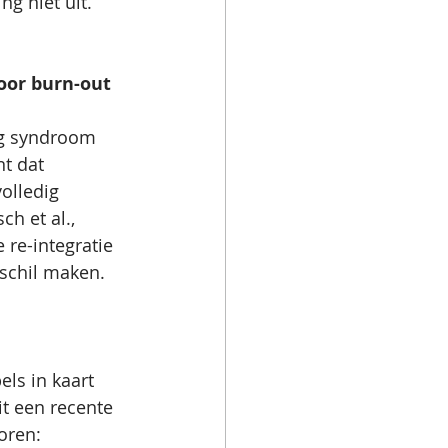
ng niet uit.
oor burn-out
ig syndroom 
t dat 
olledig 
h et al., 
 re-integratie 
rschil maken.
ls in kaart 
t een recente 
oren: