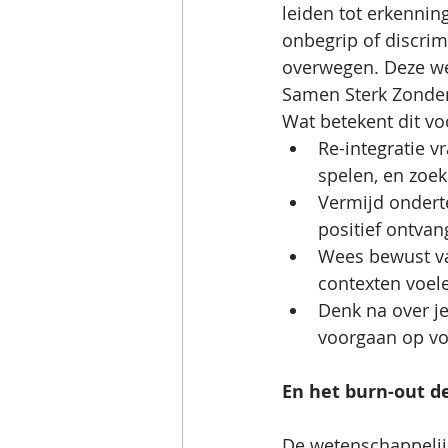
leiden tot erkenni
onbegrip of discrim
overwegen. Deze wet
Samen Sterk Zonder
Wat betekent dit vo
Re-integratie 
spelen, en zoe
Vermijd onderte
positief ontvan
Wees bewust van
contexten voele
Denk na over je
voorgaan op vo
En het burn-out de
De wetenschappelijk