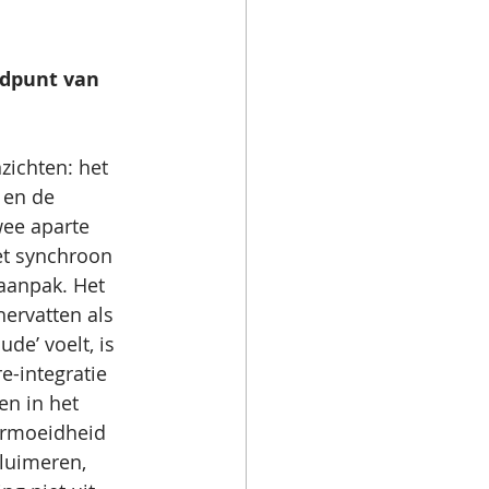
ndpunt van 
zichten: het 
 en de 
wee aparte 
et synchroon 
aanpak. Het 
ervatten als 
ude’ voelt, is 
e-integratie 
en in het 
ermoeidheid 
luimeren, 