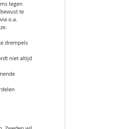
oms tegen 
 bewust te 
ia o.a. 
ze.
ke drempels 
t niet altijd 
unende 
rdelen 
p. Zweden wil 