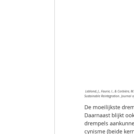
 Leblond, J., Faurie, I., & Corbière,
Sustainable Reintegration. Journal 
De moeilijkste drem
Daarnaast blijkt ook
drempels aankunnen?
cynisme (beide ker