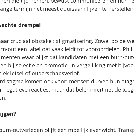
enen die tijd nemen, bewust communiceren en hun rel
lange termijn het meest duurzaam lijken te herstellen
rwachte drempel
aar cruciaal obstakel: stigmatisering. Zowel op de wer
 burn-out een label dat vaak leidt tot vooroordelen. Phi
imenten waar blijkt dat kandidaten met een burn-out
n bij selectie en promotie, in vergelijking met bijvoo
ek letsel of ouderschapsverlof.
eerd stigma komen ook voor: mensen durven hun diagn
or negatieve reacties, maar dat belemmert net de toeg
en.
ijgen?
burn-outverleden blijft een moeilijk evenwicht. Trans