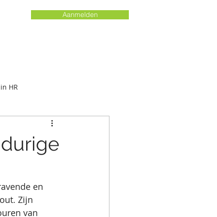
Aanmelden
 in HR
gdurige
ravende en 
ut. Zijn 
ouren van 