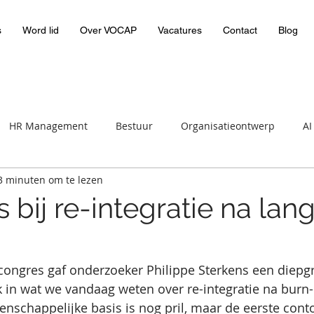
s
Word lid
Over VOCAP
Vacatures
Contact
Blog
HR Management
Bestuur
Organisatieontwerp
AI
3 minuten om te lezen
bij re-integratie na lan
congres gaf onderzoeker Philippe Sterkens een diepg
 in wat we vandaag weten over re-integratie na burn-o
schappelijke basis is nog pril, maar de eerste cont