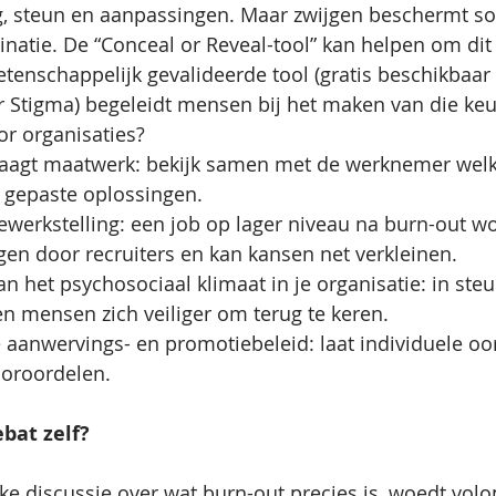
ng, steun en aanpassingen. Maar zwijgen beschermt s
inatie. De “Conceal or Reveal-tool” kan helpen om dit
enschappelijk gevalideerde tool (gratis beschikbaar v
 Stigma) begeleidt mensen bij het maken van die keu
or organisaties?
vraagt maatwerk: bekijk samen met de werknemer wel
k gepaste oplossingen.
werkstelling: een job op lager niveau na burn-out word
gen door recruiters en kan kansen net verkleinen.
 het psychosociaal klimaat in je organisatie: in ste
n mensen zich veiliger om terug te keren.
 aanwervings- en promotiebeleid: laat individuele oo
oroordelen.
bat zelf?
e discussie over wat burn-out precies is, woedt volo