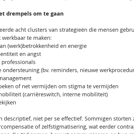
et drempels om te gaan
eerde acht clusters van strategieën die mensen gebr
k werkbaar te maken:
van (werk)betrokkenheid en energie
ntiteit en angst
 professionals
e ondersteuning (bv. reminders, nieuwe werkprocedur
omanagement
zoeken of net vermijden om stigma te vermijden
biliteit (carrièreswitch, interne mobiliteit)
ekijken
n descriptief, niet per se effectief. Sommigen storten 
rcompensatie of zelfstigmatisering, wat eerder contrap