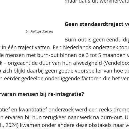
maar dat sluit werkhervatti
Geen standaardtraject v
Dr. Philippe Sterkens
Burn-out is geen eenduid
k in één traject vatten. Een Nederlands onderzoek toon
e mensen met burn-out binnen de 3 tot 5 maanden v
k – ongeacht de duur van hun afwezigheid (Vendelbosc
 zich blijkt daarbij geen goede voorspeller van hoe de
ijn eerder gedeelde onderliggende factoren die het ve
varen mensen bij re-integratie?
atief en kwantitatief onderzoek werd een reeks drempe
 ervaren bij hun terugkeer naar werk na burn-out. Ui
al., 2024) kwamen onder andere deze obstakels naar v