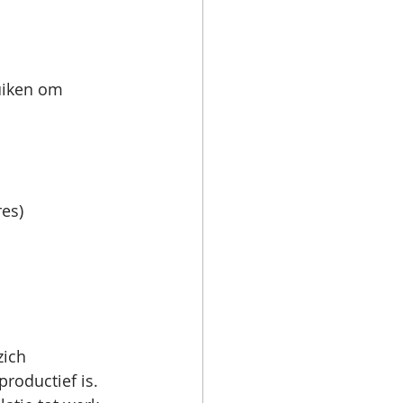
uiken om 
es)
zich 
roductief is. 