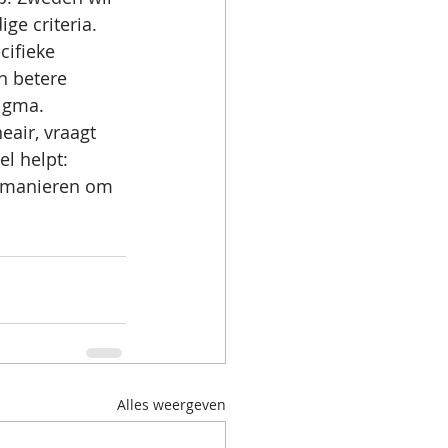
e criteria. 
cifieke 
n betere 
tigma.
eair, vraagt 
el helpt: 
e manieren om 
Alles weergeven