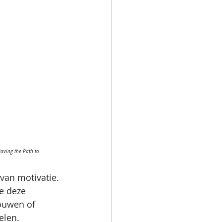
Paving the Path to 
van motivatie.
e deze 
ouwen of 
elen.