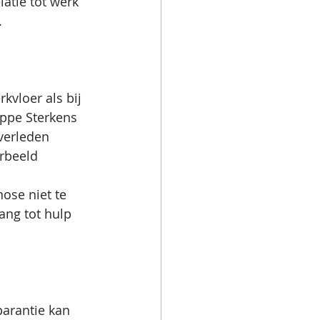
atie tot werk 
.
kvloer als bij 
lippe Sterkens 
verleden 
rbeeld 
ose niet te 
ang tot hulp 
parantie kan 