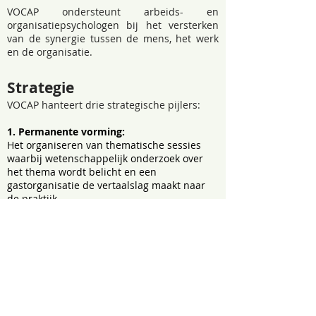
VOCAP ondersteunt arbeids- en
organisatiepsychologen bij het versterken
van de synergie tussen de mens, het werk
en de organisatie
.
Strategie
VOCAP hanteert drie strategische pijlers:
1. Permanente vorming:
Het organiseren van thematische sessies
waarbij wetenschappelijk onderzoek over
het thema wordt belicht en een
gastorganisatie de vertaalslag maakt naar
de praktijk.
2. Netwerking en uitwisseling
Het bouwen aan een VOCAP community
waar arbeids - en organisatiepsychologen
elkaar kunnen ontmoeten en hun
ervaringen kunnen delen.
3. Vertegenwoordiging arbeids - en