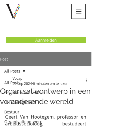
Aanmelden
Post
All Posts
Vocap
All Posts
26 sep 2024
6 minuten om te lezen
Organisatieontwerp in een
Psychosociaal welzijn
veranderende wereld
HR Management
Bestuur
Geert Van Hootegem, professor en 
Organisatieontwerp
arbeidssocioloog, bestudeert 