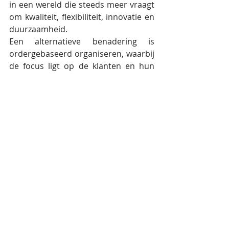
in een wereld die steeds meer vraagt 
om kwaliteit, flexibiliteit, innovatie en 
duurzaamheid.
Een alternatieve benadering is 
ordergebaseerd organiseren, waarbij 
de focus ligt op de klanten en hun 
behoeften. Dit vergt een verschuiving 
van denken, weg van de 
hiërarchische, gespecialiseerde 
structuren die ooit zo succesvol 
waren, naar meer generalistische 
functies en multidisciplinaire teams. 
Het is een aanpak die beter aansluit 
bij de eisen van de moderne 
arbeidsmarkt en het tekort aan 
gespecialiseerde arbeidskrachten.
Ontwerpprincipes en organisatie 
ontwerpen