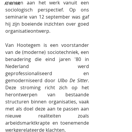
mensen aan het werk vanuit een 
AI in HR
sociologisch perspectief. Op ons 
seminarie van 12 september was gaf 
hij zijn boeiende inzichten over goed 
organisatieontwerp. 
Van Hootegem is een voorstander 
van de (moderne) sociotechniek, een 
benadering die eind jaren '80 in 
Nederland werd 
geprofessionaliseerd en 
gemoderniseerd door 
Ulbo De Sitter
. 
Deze stroming richt zich op het 
herontwerpen van bestaande 
structuren binnen organisaties, vaak 
met als doel deze aan te passen aan 
nieuwe realiteiten zoals 
arbeidsmarktkrapte en toenemende 
werkgerelateerde klachten.