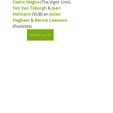
Cedric Velghe
 (The Vigor Unit), 
Tim Van Tilborgh
 & 
Joeri 
Hofmans
 (VUB) en 
Jolien 
Elegheer
 & 
Bernie Caessens
(Poolstok)
Schrijf nu in
HR Management
Organisatieontwerp
Recente blogposts
Alles weergeven