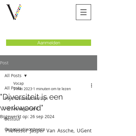
Aanmelden
Post
All Posts
Vocap
All Posts
5 mei 2023
1 minuten om te lezen
"Diversiteit is een
Psychosociaal welzijn
werkwoord"
HR Management
Bijgewerkt op:
26 sep 2024
Bestuur
Organisatieontwerp
Professor Jasper Van Assche, UGent 