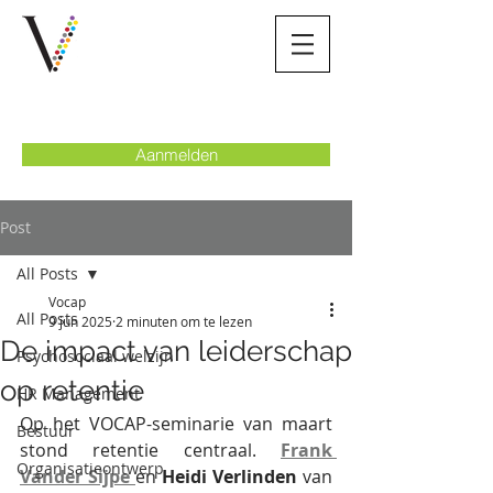
Aanmelden
Post
All Posts
Vocap
All Posts
9 jun 2025
2 minuten om te lezen
De impact van leiderschap
Psychosociaal welzijn
op retentie
HR Management
Op het VOCAP-seminarie van maart 
Bestuur
stond retentie centraal. 
Frank 
Organisatieontwerp
Vander Sijpe 
en 
Heidi Verlinden 
van 