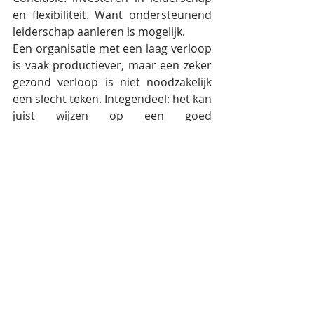
en flexibiliteit. Want ondersteunend 
leiderschap aanleren is mogelijk.
Een organisatie met een laag verloop 
is vaak productiever, maar een zeker 
gezond verloop is niet noodzakelijk 
een slecht teken. Integendeel: het kan 
juist wijzen op een goed 
functionerend talentbeleid. Wanneer 
medewerkers hun competenties 
versterken, kan dat hun mobiliteit op 
de arbeidsmarkt vergroten, en 
daarmee ook hun neiging om op zoek 
te gaan naar een nieuwe uitdaging.
De arbeidsmarkt vraagt om een 
wendbare, mensgerichte aanpak 
waarin medewerkers ruimte krijgen 
om hun werk in te vullen op een 
manier die bij hen past. Leiderschap 