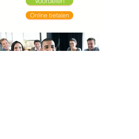
Voordelen
Online betalen
Groepslidmaatschap
Vanaf vijf inschrijvingen