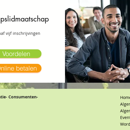
pslidmaatschap
af vijf inschrijvingen
Voordelen
nline betalen
atie- Consumenten-
Hom
Alge
Alge
Even
Word