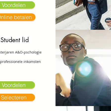
Voordelen
nline betalen
Student lid
sterjaren A&O-pschologie
professionele inkomsten
Voordelen
Selecteren