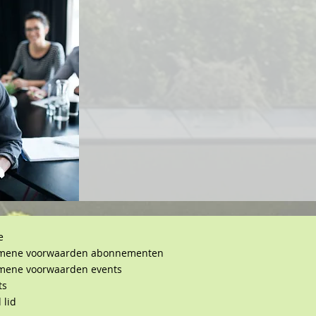
e
mene voorwaarden abonnementen
mene voorwaarden events
ts
 lid