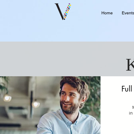
Home
Event
K
Ful
M
in