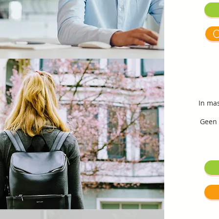
O
In ma
Geen 