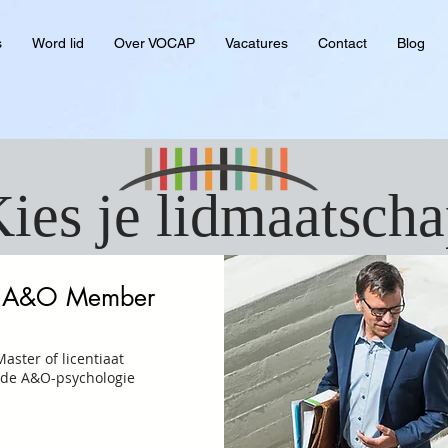
s
Word lid
Over VOCAP
Vacatures
Contact
Blog
ies je lidmaatsch
l A&O Member
aster of licentiaat
 de A&O-psychologie