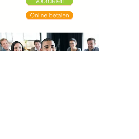
Voordelen
Online betalen
Groepslidmaatschap
Vanaf vijf inschrijvingen