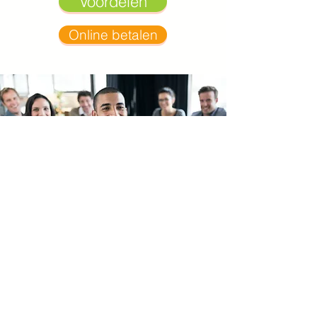
Voordelen
Online betalen
Groepslidmaatschap
Vanaf vijf inschrijvingen