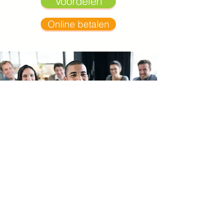
Voordelen
Online betalen
Groepslidmaatschap
Vanaf vijf inschrijvingen