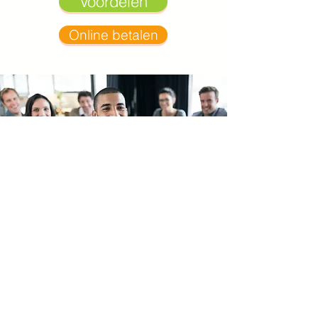
Voordelen
Online betalen
Groepslidmaatschap
Vanaf vijf inschrijvingen