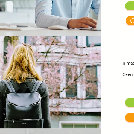
O
In ma
Geen 