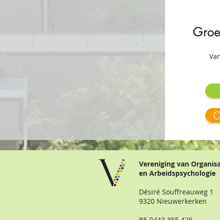
Groe
Van
O
Vereniging van Organis
en Arbeidspsychologie
Désiré Souffreauweg 1
9320 Nieuwerkerken
BE 0443.355.425