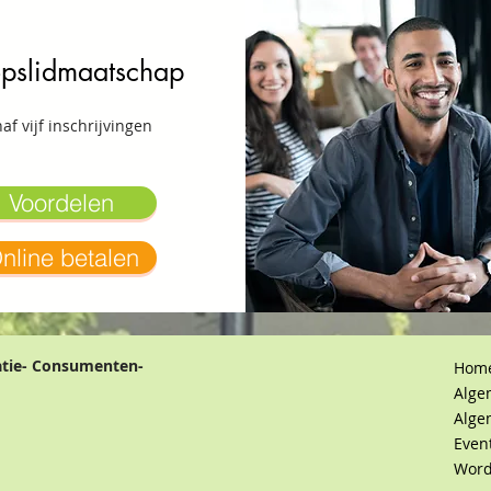
pslidmaatschap
af vijf inschrijvingen
Voordelen
nline betalen
atie- Consumenten-
Hom
Alge
Alge
Even
Word