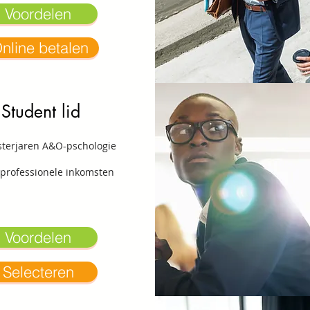
Voordelen
nline betalen
Student lid
sterjaren A&O-pschologie
professionele inkomsten
Voordelen
Selecteren