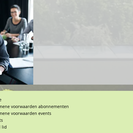
e
mene voorwaarden abonnementen
mene voorwaarden events
ts
 lid