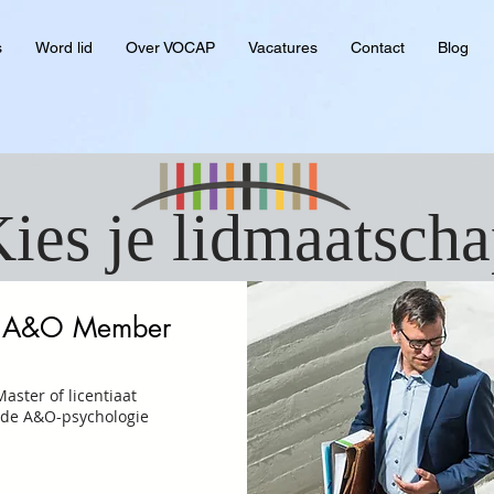
s
Word lid
Over VOCAP
Vacatures
Contact
Blog
ies je lidmaatsch
l A&O Member
aster of licentiaat
 de A&O-psychologie