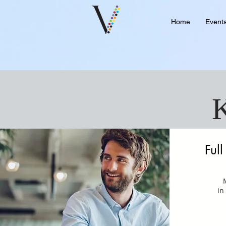
Home
Event
K
Ful
M
in