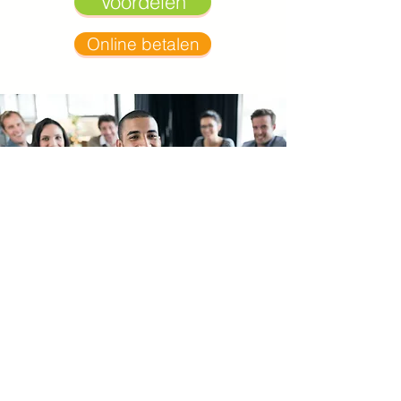
Voordelen
Online betalen
Groepslidmaatschap
Vanaf vijf inschrijvingen