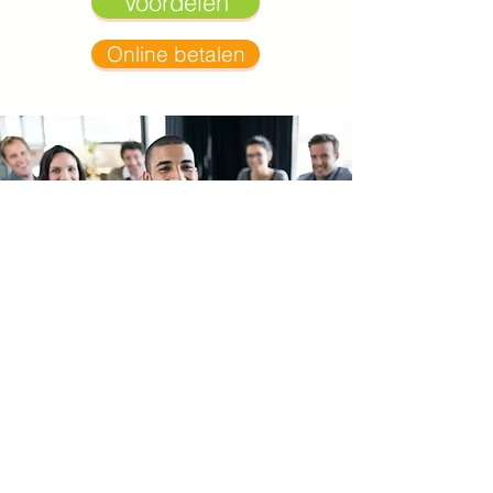
Voordelen
Online betalen
Groepslidmaatschap
Vanaf vijf inschrijvingen