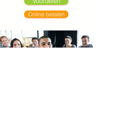
Voordelen
Online betalen
Groepslidmaatschap
Vanaf vijf inschrijvingen