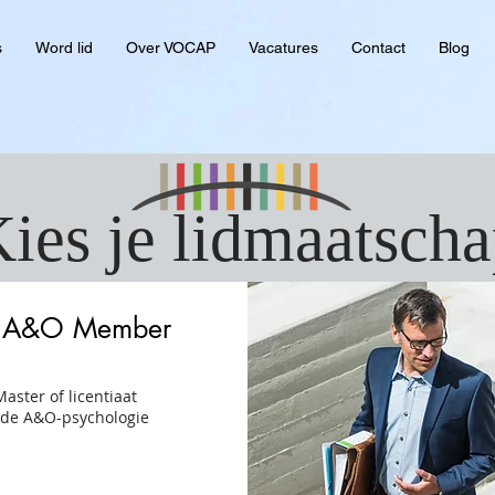
s
Word lid
Over VOCAP
Vacatures
Contact
Blog
ies je lidmaatsch
l A&O Member
aster of licentiaat
 de A&O-psychologie