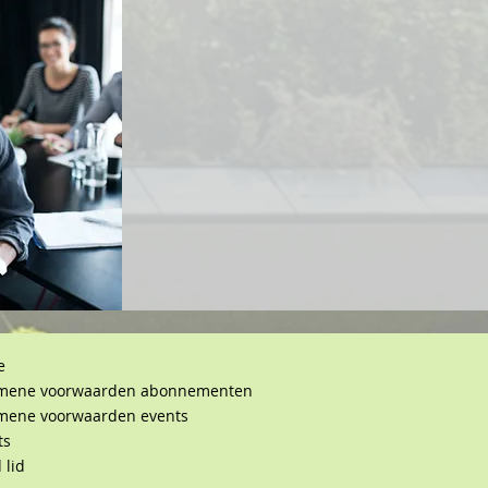
e
mene voorwaarden abonnementen
mene voorwaarden events
ts
 lid