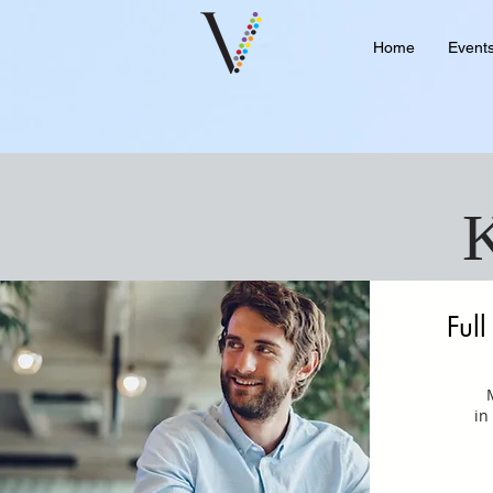
Home
Event
K
Ful
M
in