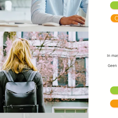
O
In ma
Geen 