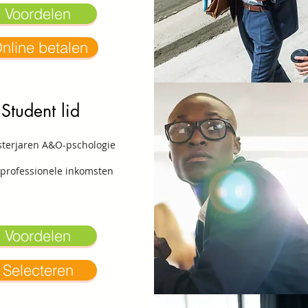
Voordelen
nline betalen
Student lid
sterjaren A&O-pschologie
professionele inkomsten
Voordelen
Selecteren