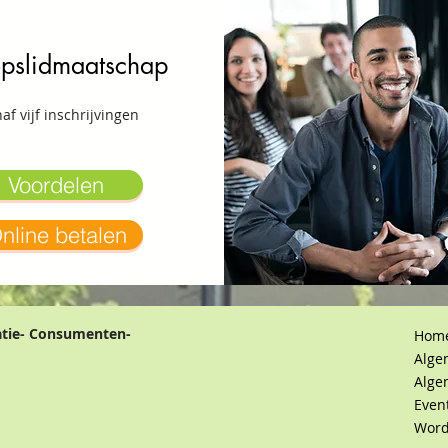
pslidmaatschap
af vijf inschrijvingen
Voordelen
nline betalen
atie- Consumenten-
Hom
Alge
Alge
Even
Word