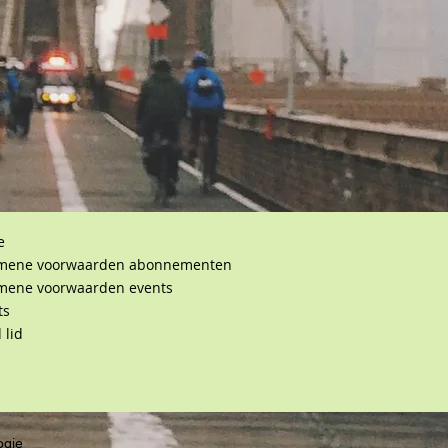
e
mene voorwaarden abonnementen
mene voorwaarden events
ts
 lid
ogie