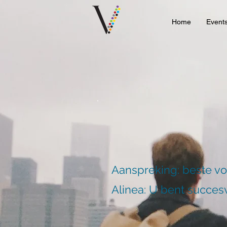
Home
Event
Aanspreking: beste v
Alinea: U bent succesv