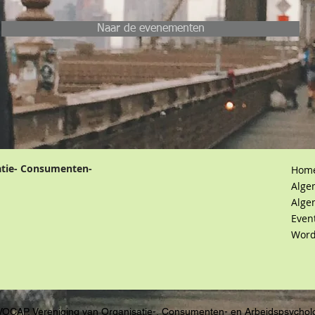
Naar de evenementen
atie- Consumenten-
Hom
Alge
Alge
Even
Word
VOCAP, Vereniging van Organisatie-, Consumenten- en Arbeidspsychol