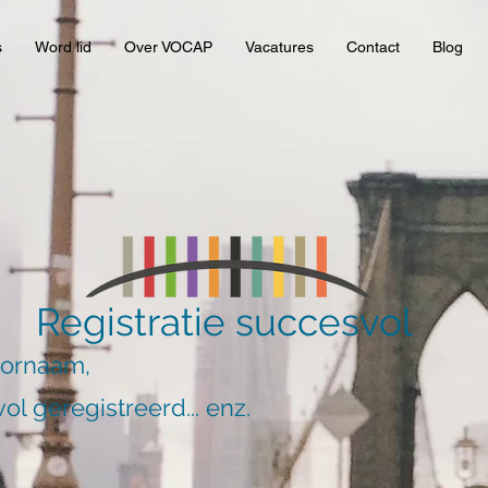
s
Word lid
Over VOCAP
Vacatures
Contact
Blog
Registratie succesvol
oornaam,
ol geregistreerd... enz.