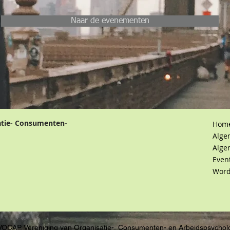
Naar de evenementen
atie- Consumenten-
Hom
Alge
Alge
Even
Word
VOCAP, Vereniging van Organisatie-, Consumenten- en Arbeidspsychol