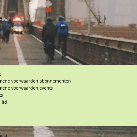
e
mene voorwaarden abonnementen
mene voorwaarden events
ts
 lid
ogie