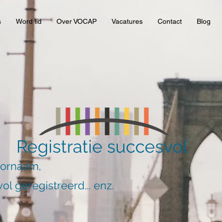
s
Word lid
Over VOCAP
Vacatures
Contact
Blog
Registratie succesvol
oornaam,
ol geregistreerd... enz.