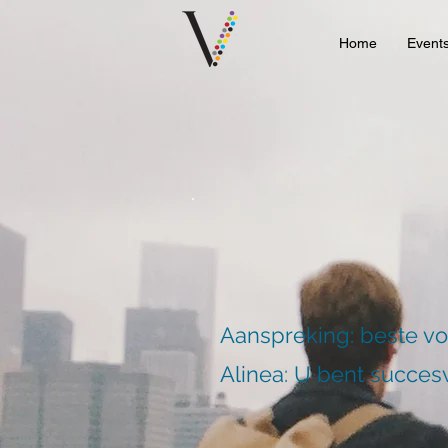
Home
Event
Aanspreking: beste v
Alinea: U bent succesv