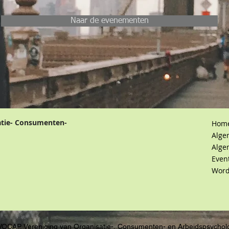
Naar de evenementen
atie- Consumenten-
Hom
Alge
Alge
Even
Word
VOCAP, Vereniging van Organisatie-, Consumenten- en Arbeidspsychol