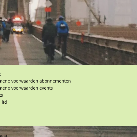
e
mene voorwaarden abonnementen
mene voorwaarden events
ts
 lid
ogie