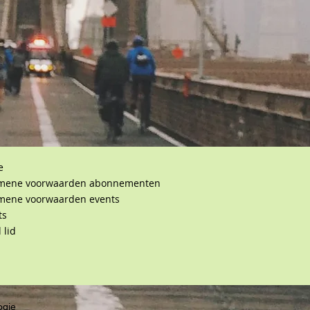
e
mene voorwaarden abonnementen
mene voorwaarden events
ts
 lid
ogie