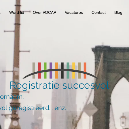
s
Word lid
Over VOCAP
Vacatures
Contact
Blog
Registratie succesvol
oornaam,
ol geregistreerd... enz.