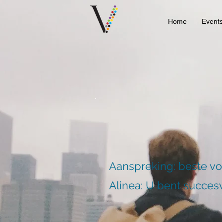
Home
Event
Aanspreking: beste v
Alinea: U bent succesv