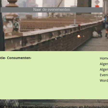
Naar de evenementen
atie- Consumenten-
Hom
Alge
Alge
Even
Word
VOCAP, Vereniging van Organisatie-, Consumenten- en Arbeidspsychol