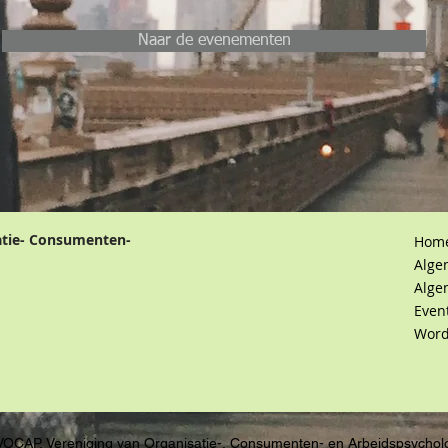
Naar de evenementen
atie- Consumenten-
Hom
Alge
Alge
Even
Word
VOCAP, Vereniging van Organisatie-, Consumenten- en Arbeidspsychol