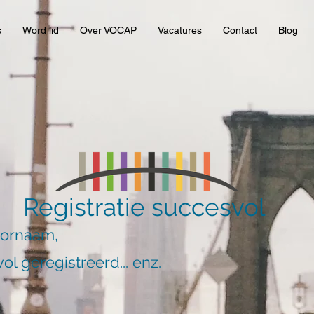
s
Word lid
Over VOCAP
Vacatures
Contact
Blog
Registratie succesvol
oornaam,
ol geregistreerd... enz.