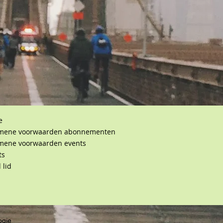
e
mene voorwaarden abonnementen
mene voorwaarden events
ts
 lid
ogie