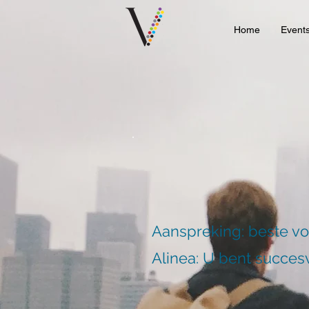
Home
Event
Aanspreking: beste v
Alinea: U bent succesv