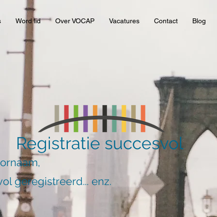
s
Word lid
Over VOCAP
Vacatures
Contact
Blog
Registratie succesvol
oornaam,
ol geregistreerd... enz.