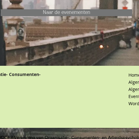
Naar de evenementen
atie- Consumenten-
Hom
Alge
Alge
Even
Word
VOCAP, Vereniging van Organisatie-, Consumenten- en Arbeidspsychol