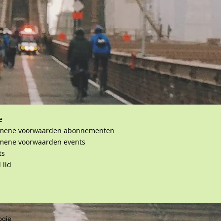
e
mene voorwaarden abonnementen
mene voorwaarden events
ts
 lid
ogie