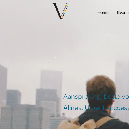
Home
Event
Aanspreking: beste v
Alinea: U bent succesv