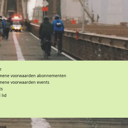
e
mene voorwaarden abonnementen
mene voorwaarden events
ts
 lid
ogie