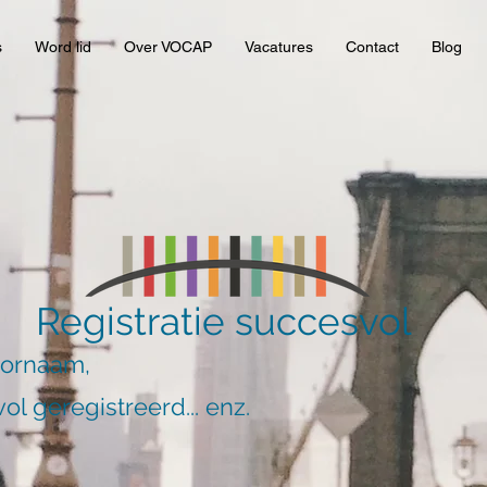
s
Word lid
Over VOCAP
Vacatures
Contact
Blog
Registratie succesvol
oornaam,
ol geregistreerd... enz.