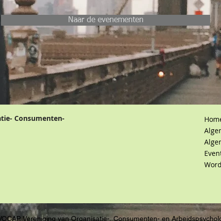
Naar de evenementen
atie- Consumenten-
Hom
Alge
Alge
Even
Word
VOCAP, Vereniging van Organisatie-, Consumenten- en Arbeidspsychol