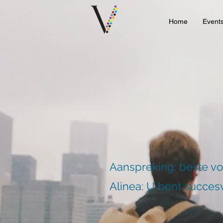
Home
Event
Aanspreking: beste v
Alinea: U bent succesv