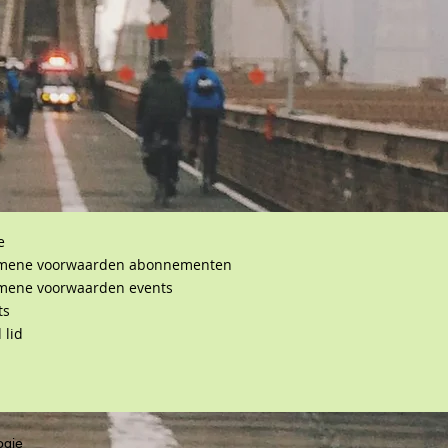
e
mene voorwaarden abonnementen
mene voorwaarden events
ts
 lid
ogie