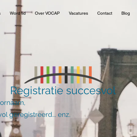
s
Word lid
Over VOCAP
Vacatures
Contact
Blog
Registratie succesvol
oornaam,
ol geregistreerd... enz.