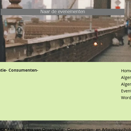
Naar de evenementen
atie- Consumenten-
Hom
Alge
Alge
Even
Word
VOCAP, Vereniging van Organisatie-, Consumenten- en Arbeidspsychol