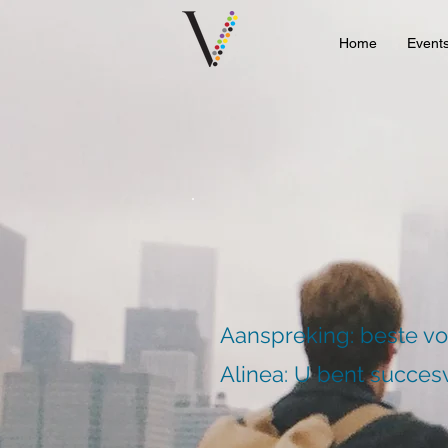
Home
Event
Aanspreking: beste v
Alinea: U bent succesv