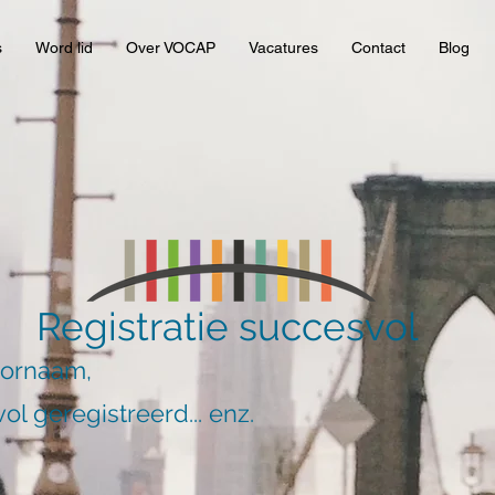
s
Word lid
Over VOCAP
Vacatures
Contact
Blog
Registratie succesvol
oornaam,
ol geregistreerd... enz.