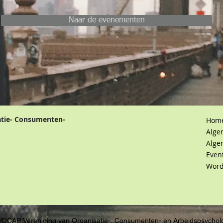
Naar de evenementen
atie- Consumenten-
Hom
Alge
Alge
Even
Word
VOCAP, Vereniging van Organisatie-, Consumenten- en Arbeidspsychol