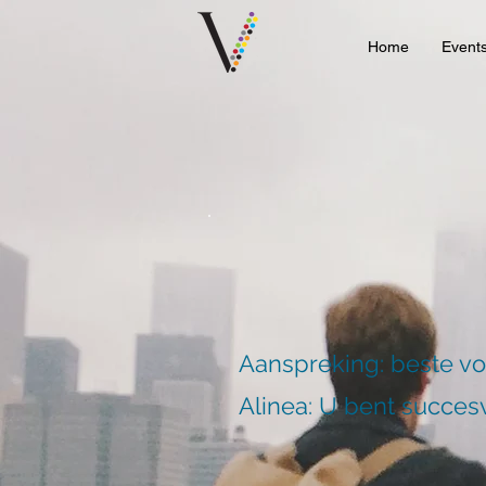
Home
Event
Aanspreking: beste v
Alinea: U bent succesv