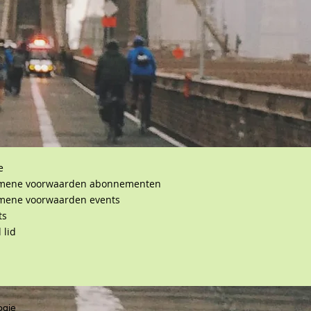
e
mene voorwaarden abonnementen
mene voorwaarden events
ts
 lid
ogie