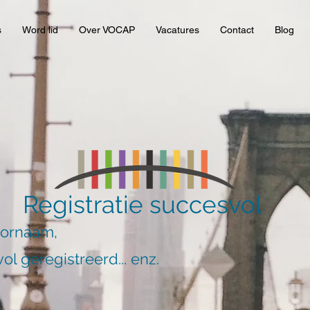
s
Word lid
Over VOCAP
Vacatures
Contact
Blog
Registratie succesvol
oornaam,
ol geregistreerd... enz.