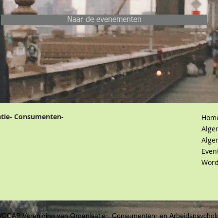
Naar de evenementen
atie- Consumenten-
Hom
Alge
Alge
Even
Word
VOCAP, Vereniging van Organisatie-, Consumenten- en Arbeidspsychol