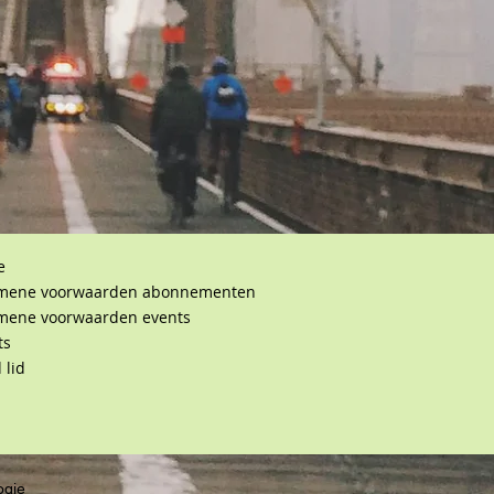
e
mene voorwaarden abonnementen
mene voorwaarden events
ts
 lid
ogie