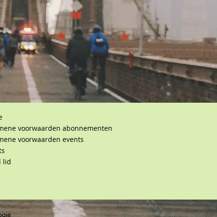
e
mene voorwaarden abonnementen
mene voorwaarden events
ts
 lid
ogie