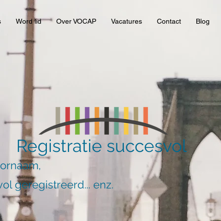
s
Word lid
Over VOCAP
Vacatures
Contact
Blog
Registratie succesvol
oornaam,
ol geregistreerd... enz.