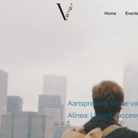
Home
Event
Aanspreking: beste v
Alinea: U bent succesv