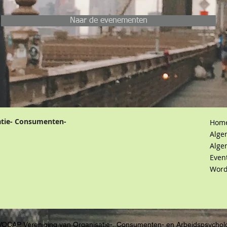
Naar de evenementen
atie- Consumenten-
Hom
Alge
Alge
Even
Word
VOCAP, Vereniging van Organisatie-, Consumenten- en Arbeidspsychol