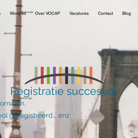
s
Word lid
Over VOCAP
Vacatures
Contact
Blog
Registratie succesvol
oornaam,
ol geregistreerd... enz.