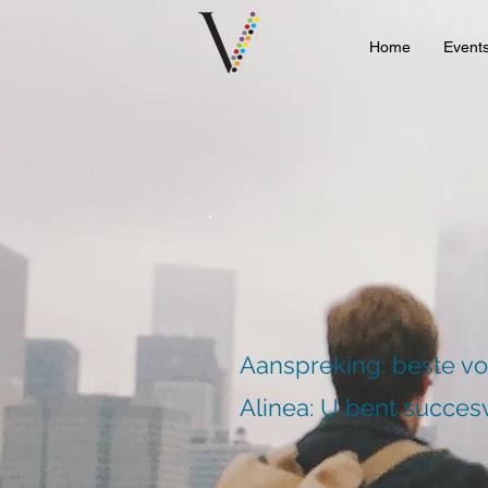
Home
Event
Aanspreking: beste v
Alinea: U bent succesv