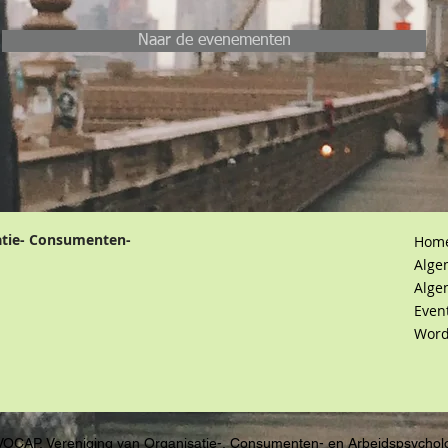
Naar de evenementen
atie- Consumenten-
Hom
Alge
Alge
Even
Word
VOCAP, Vereniging van Organisatie-, Consumenten- en Arbeidspsychol