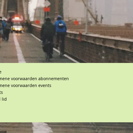
e
mene voorwaarden abonnementen
mene voorwaarden events
ts
 lid
ogie