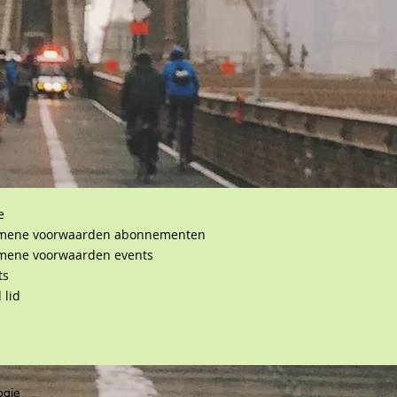
e
mene voorwaarden abonnementen
mene voorwaarden events
ts
 lid
ogie