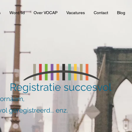
s
Word lid
Over VOCAP
Vacatures
Contact
Blog
Registratie succesvol
oornaam,
ol geregistreerd... enz.