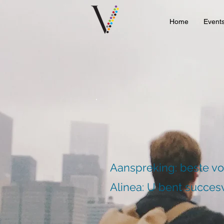
Home
Event
Aanspreking: beste v
Alinea: U bent succesv