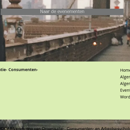
Naar de evenementen
atie- Consumenten-
Hom
Alge
Alge
Even
Word
VOCAP, Vereniging van Organisatie-, Consumenten- en Arbeidspsychol