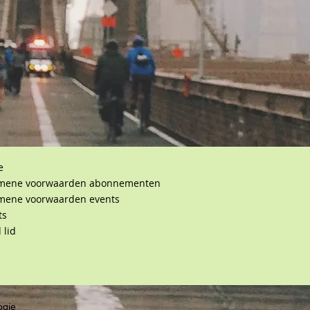
e
mene voorwaarden abonnementen
mene voorwaarden events
ts
 lid
ogie