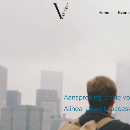
Home
Event
Aanspreking: beste v
Alinea: U bent succesv