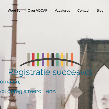
s
Word lid
Over VOCAP
Vacatures
Contact
Blog
Registratie succesvol
oornaam,
ol geregistreerd... enz.