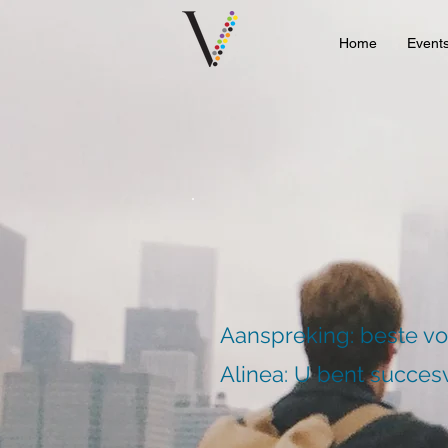
Home
Event
Aanspreking: beste v
Alinea: U bent succesv