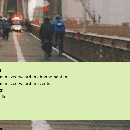
e
mene voorwaarden abonnementen
mene voorwaarden events
ts
 lid
ogie