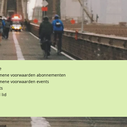
e
mene voorwaarden abonnementen
mene voorwaarden events
ts
 lid
ogie