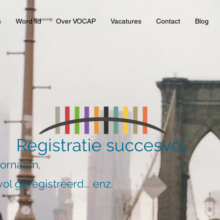
s
Word lid
Over VOCAP
Vacatures
Contact
Blog
Registratie succesvol
oornaam,
ol geregistreerd... enz.