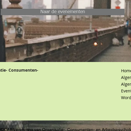
Naar de evenementen
atie- Consumenten-
Hom
Alge
Alge
Even
Word
VOCAP, Vereniging van Organisatie-, Consumenten- en Arbeidspsychol