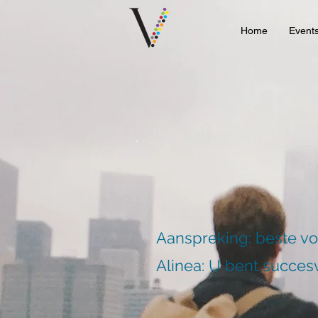
Home
Event
Aanspreking: beste v
Alinea: U bent succesv