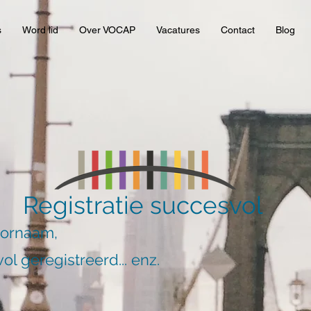
s
Word lid
Over VOCAP
Vacatures
Contact
Blog
Registratie succesvol
oornaam,
ol geregistreerd... enz.