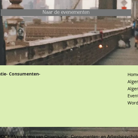
Naar de evenementen
atie- Consumenten-
Hom
Alge
Alge
Even
Word
VOCAP, Vereniging van Organisatie-, Consumenten- en Arbeidspsychol