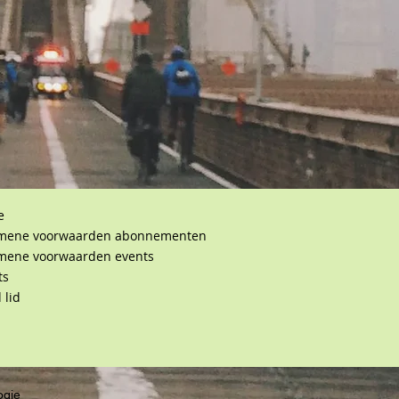
e
mene voorwaarden abonnementen
mene voorwaarden events
ts
 lid
ogie