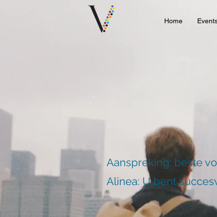
Home
Event
Aanspreking: beste v
Alinea: U bent succesv