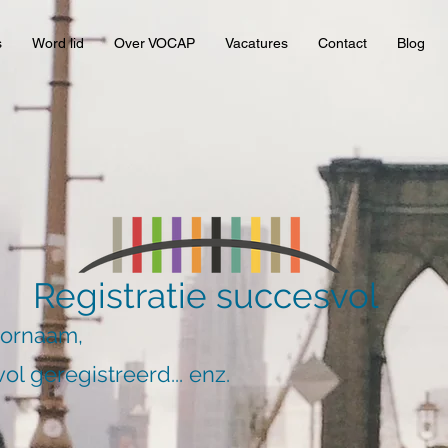
s
Word lid
Over VOCAP
Vacatures
Contact
Blog
Registratie succesvol
oornaam,
ol geregistreerd... enz.