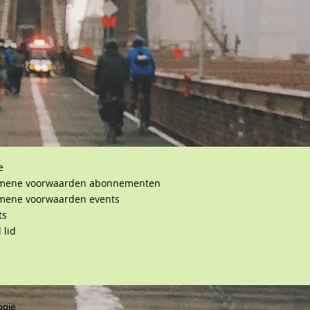
e
mene voorwaarden abonnementen
mene voorwaarden events
ts
 lid
ogie