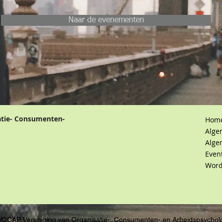
Naar de evenementen
atie- Consumenten-
Hom
Alge
Alge
Even
Word
VOCAP, Vereniging van Organisatie-, Consumenten- en Arbeidspsychol