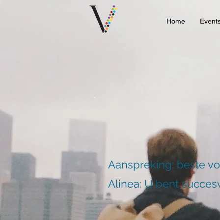
Home
Event
Aanspreking: beste v
Alinea: U bent succesv