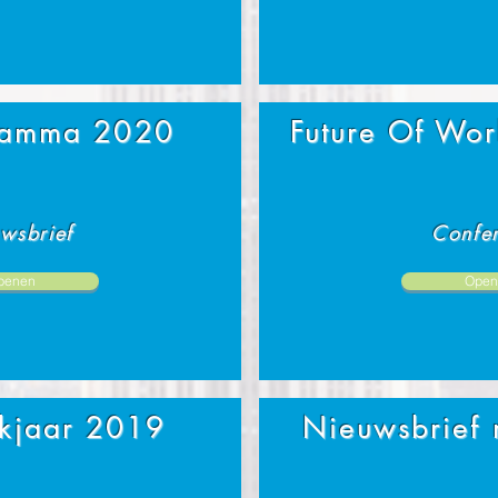
ramma 2020
Future Of Wo
wsbrief
Confer
penen
Open
rkjaar 2019
Nieuwsbrief