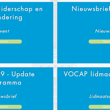
leiderschap en
Nieuwsbrie
ndering
vent
Nieuws
penen
Open
9 - Update
VOCAP lidma
gramma
wsbrief
Lidmaats
penen
Open