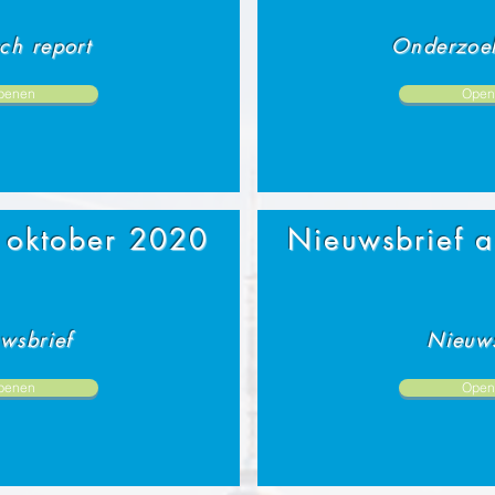
ch report
Onderzoek
penen
Open
 oktober 2020
Nieuwsbrief 
wsbrief
Nieuws
penen
Open