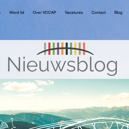
s
Word lid
Over VOCAP
Vacatures
Contact
Blog
Nieuwsblog