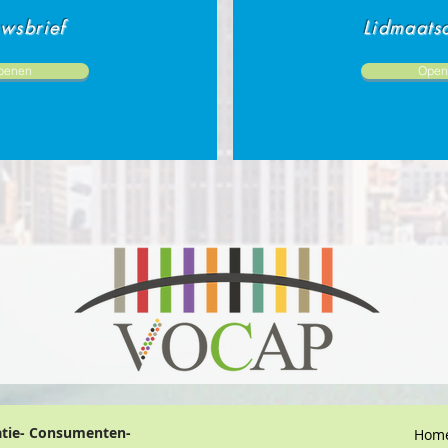
wsbrief
Lidmaats
penen
Open
atie- Consumenten-
Hom