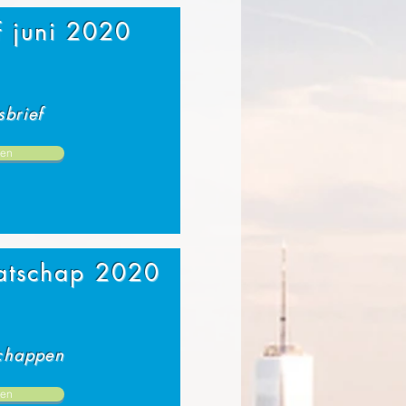
f juni 2020
brief
en
atschap 2020
chappen
en