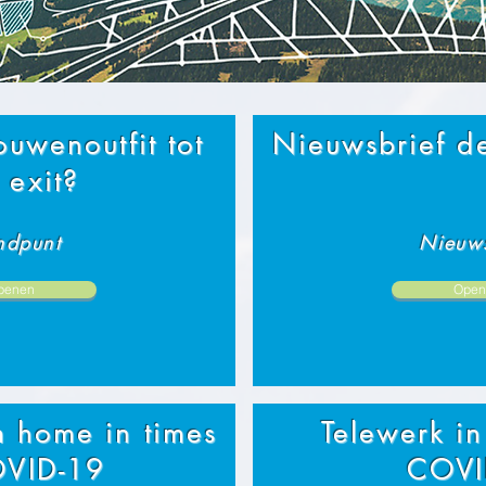
ouwenoutfit tot
Nieuwsbrief 
 exit?
ndpunt
Nieuws
penen
Open
 home in times
Telewerk in
OVID-19
COVI