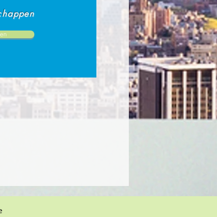
chappen
en
e