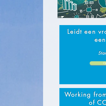
Leidt een vr
een
Sta
O
Working from
of C