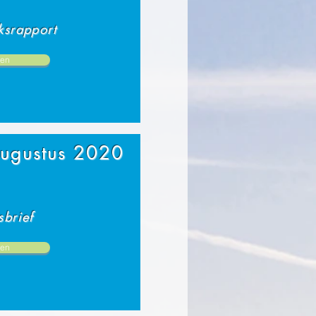
srapport
en
augustus 2020
brief
en