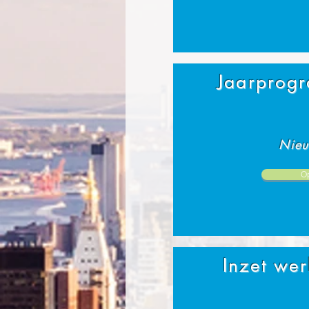
Jaarprog
Nieu
O
Inzet we