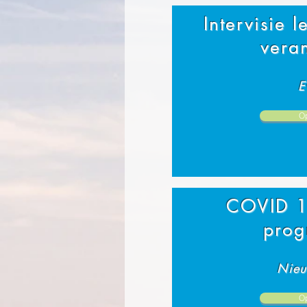
Intervisie 
vera
E
O
COVID 1
pro
Nieu
O