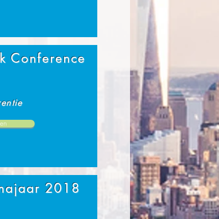
rk Conference
entie
en
 najaar 2018