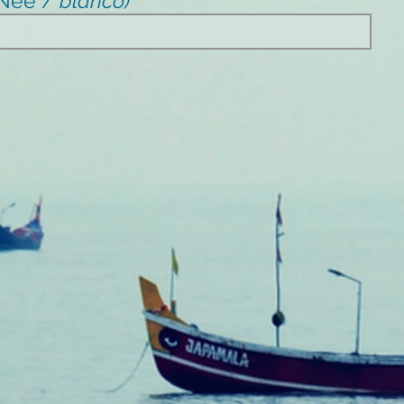
/ Nee /
blanco)