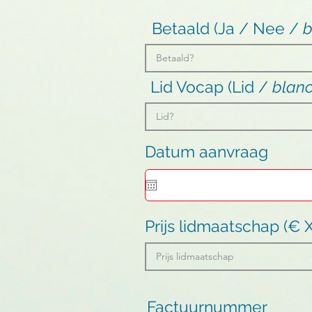
Betaald (Ja / Nee /
b
Lid Vocap (Lid /
blan
Datum aanvraag
Prijs lidmaatschap (€ 
Factuurnummer