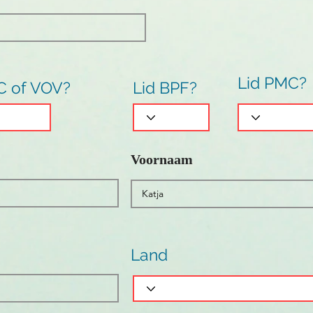
Lid PMC?
C of VOV?
Lid BPF?
Voornaam
Land