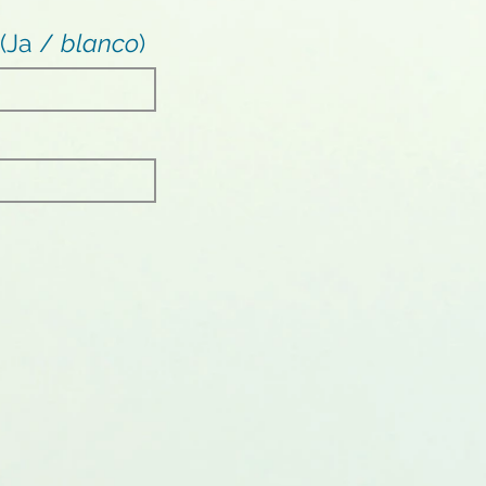
 (Ja /
blanco
)