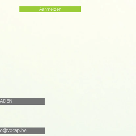
Aanmelden
OADEN
nfo@vocap.be