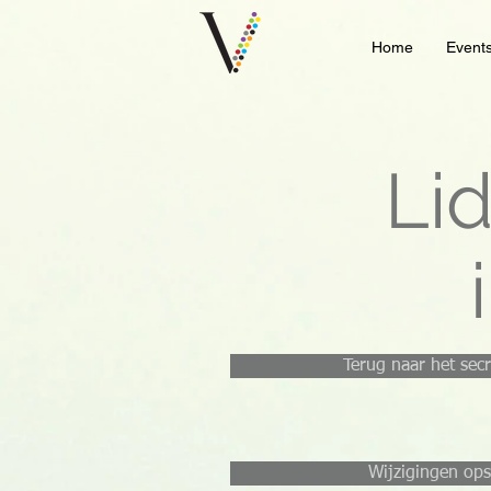
Home
Event
Li
Terug naar het secr
Wijzigingen ops