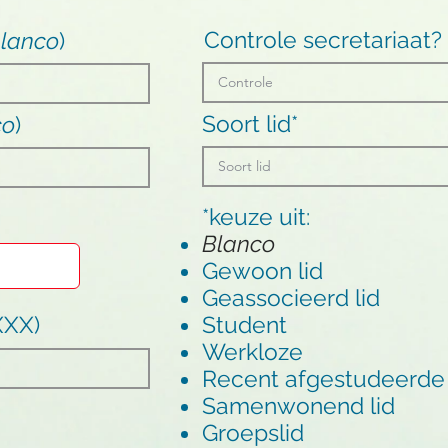
Controle secretariaat?
lanco
)
Soort lid*
co
)
*keuze uit:
Blanco
Gewoon lid
Geassocieerd lid
XXX)
Student
Werkloze
Recent afgestudeerde
Samenwonend lid
Groepslid