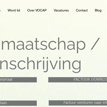
s
Word lid
Over VOCAP
Vacatures
Contact
Blog
dmaatschap /
inschrijving
etariaat
FACTUUR DOWNL
Factuur versturen naar i
laan