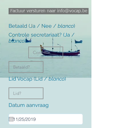
Factuur versturen naar info@vocap.be
Betaald (Ja / Nee /
blanco
)
Controle secretariaat? (Ja /
blanco
)
Lid Vocap (Lid /
blanco
)
Datum aanvraag