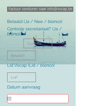
Factuur versturen naar info@vocap.be
Betaald (Ja / Nee /
blanco
)
Controle secretariaat? (Ja /
blanco
)
Lid Vocap (Lid /
blanco
)
Datum aanvraag