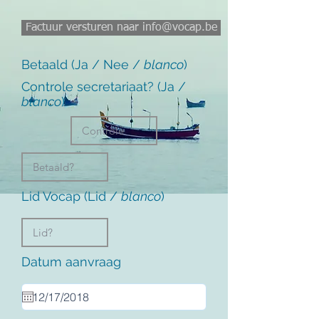
Factuur versturen naar info@vocap.be
Betaald (Ja / Nee /
blanco
)
Controle secretariaat? (Ja /
blanco
)
Lid Vocap (Lid /
blanco
)
Datum aanvraag