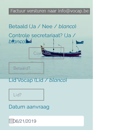
Factuur versturen naar info@vocap.be
Betaald (Ja / Nee /
blanco
)
Controle secretariaat? (Ja /
blanco
)
Lid Vocap (Lid /
blanco
)
Datum aanvraag