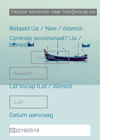
Factuur versturen naar info@vocap.be
Betaald (Ja / Nee /
blanco
)
Controle secretariaat? (Ja /
blanco
)
Lid Vocap (Lid /
blanco
)
Datum aanvraag