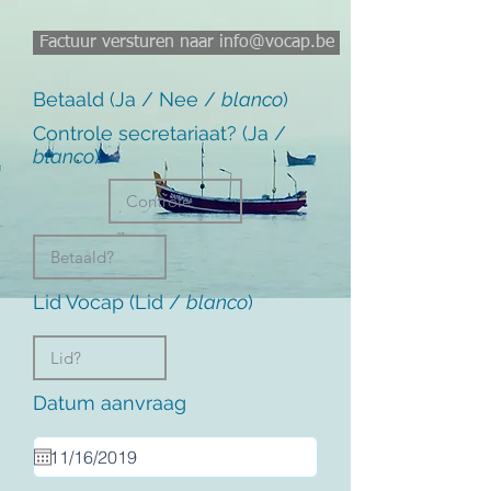
Factuur versturen naar info@vocap.be
Betaald (Ja / Nee /
blanco
)
Controle secretariaat? (Ja /
blanco
)
Lid Vocap (Lid /
blanco
)
Datum aanvraag