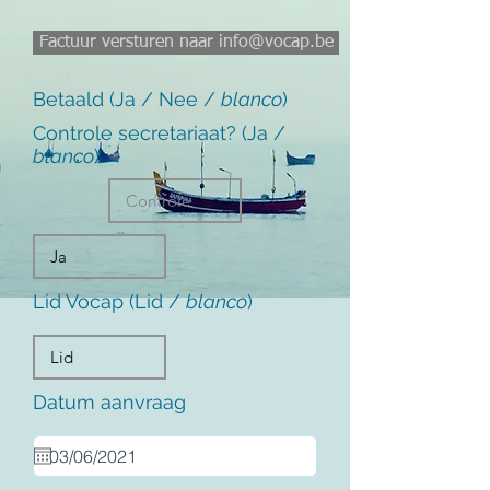
Factuur versturen naar info@vocap.be
Betaald (Ja / Nee /
blanco
)
Controle secretariaat? (Ja /
blanco
)
Lid Vocap (Lid /
blanco
)
Datum aanvraag