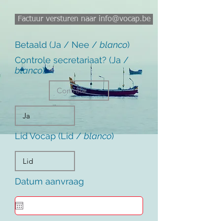
Factuur versturen naar info@vocap.be
Betaald (Ja / Nee /
blanco
)
Controle secretariaat? (Ja /
blanco
)
Lid Vocap (Lid /
blanco
)
Datum aanvraag