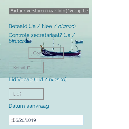
Factuur versturen naar info@vocap.be
Betaald (Ja / Nee /
blanco
)
Controle secretariaat? (Ja /
blanco
)
Lid Vocap (Lid /
blanco
)
Datum aanvraag