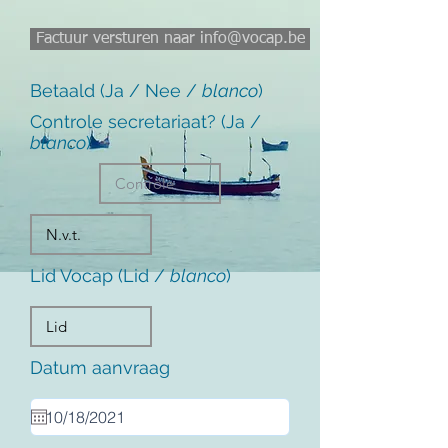
Factuur versturen naar info@vocap.be
Betaald (Ja / Nee /
blanco
)
Controle secretariaat? (Ja /
blanco
)
Lid Vocap (Lid /
blanco
)
Datum aanvraag