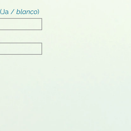
 (Ja /
blanco
)