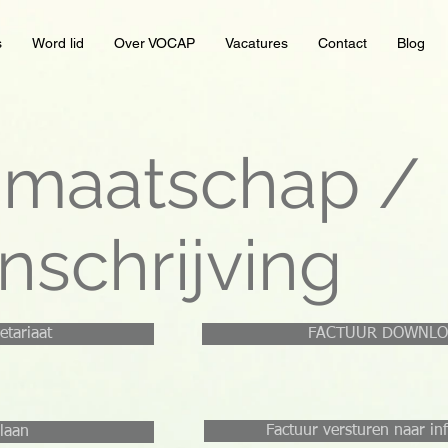
s
Word lid
Over VOCAP
Vacatures
Contact
Blog
dmaatschap /
inschrijving
etariaat
FACTUUR DOWNL
Factuur versturen naar i
laan