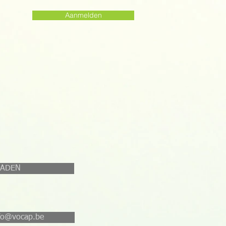
Aanmelden
OADEN
nfo@vocap.be