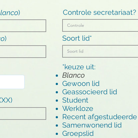
Controle secretariaat?
lanco
)
Soort lid*
co
)
*keuze uit:
Blanco
Gewoon lid
Geassocieerd lid
XXX)
Student
Werkloze
Recent afgestudeerde
Samenwonend lid
Groepslid