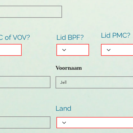
Lid PMC?
C of VOV?
Lid BPF?
Voornaam
Land