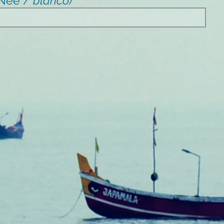
/ Nee /
blanco)