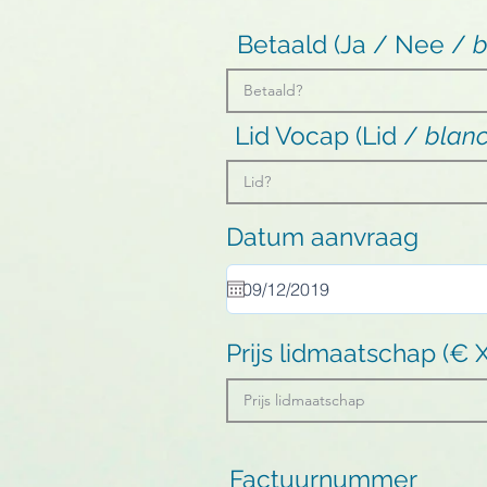
Betaald (Ja / Nee /
b
Lid Vocap (Lid /
blan
Datum aanvraag
Prijs lidmaatschap (€ 
Factuurnummer