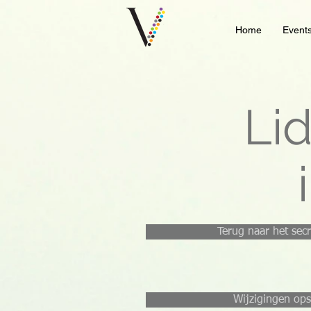
Home
Event
Li
Terug naar het secr
Wijzigingen ops