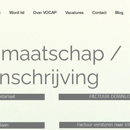
s
Word lid
Over VOCAP
Vacatures
Contact
Blog
dmaatschap /
inschrijving
etariaat
FACTUUR DOWNL
Factuur versturen naar i
laan