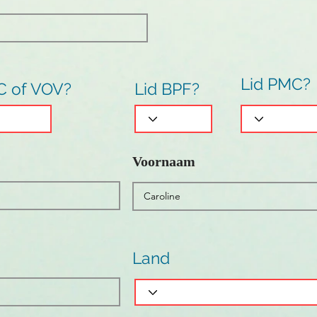
Lid PMC?
C of VOV?
Lid BPF?
Voornaam
Land