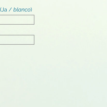
 (Ja /
blanco
)