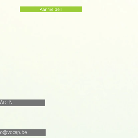
Aanmelden
OADEN
nfo@vocap.be