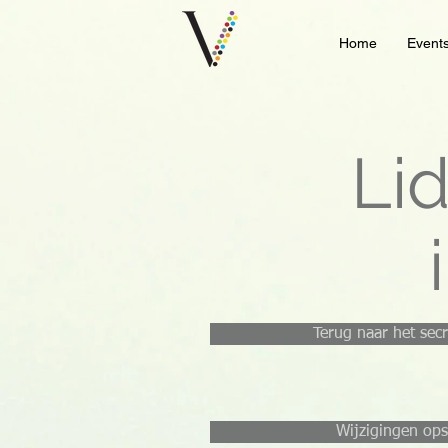
Home
Event
Li
Terug naar het secr
Wijzigingen ops