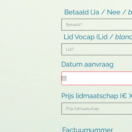
Betaald (Ja / Nee /
b
Lid Vocap (Lid /
blan
Datum aanvraag
Prijs lidmaatschap (€ 
Factuurnummer