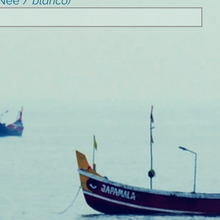
/ Nee /
blanco)