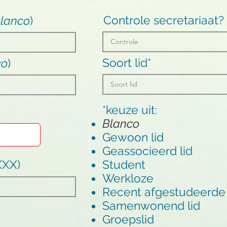
Controle secretariaat?
lanco
)
Soort lid*
co
)
*keuze uit:
Blanco
Gewoon lid
Geassocieerd lid
XXX)
Student
Werkloze
Recent afgestudeerde
Samenwonend lid
Groepslid