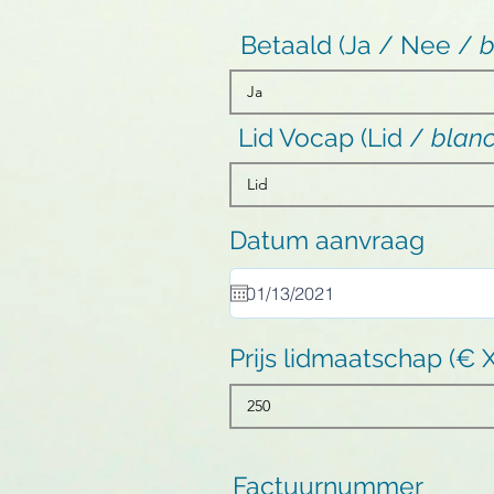
Betaald (Ja / Nee /
b
Lid Vocap (Lid /
blan
Datum aanvraag
Prijs lidmaatschap (€ 
Factuurnummer