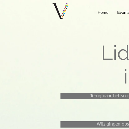
Home
Event
Li
Terug naar het secr
Wijzigingen ops