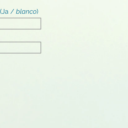
 (Ja /
blanco
)