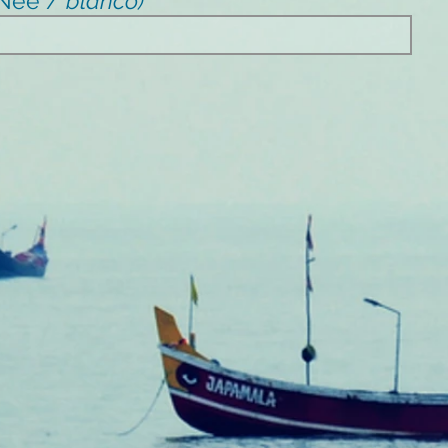
/ Nee /
blanco)