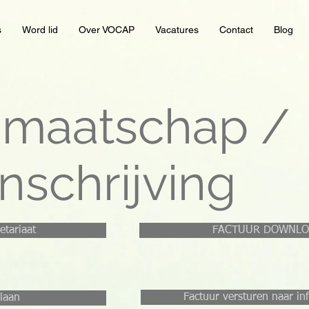
s
Word lid
Over VOCAP
Vacatures
Contact
Blog
dmaatschap /
inschrijving
etariaat
FACTUUR DOWNL
Factuur versturen naar i
laan