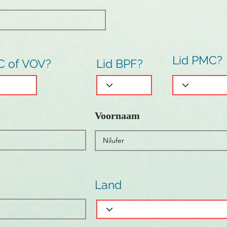
Lid PMC?
C of VOV?
Lid BPF?
Voornaam
Land