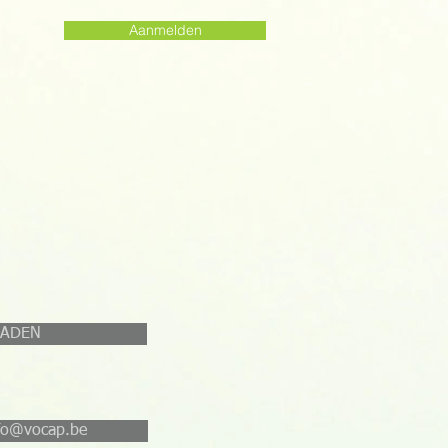
Aanmelden
OADEN
nfo@vocap.be