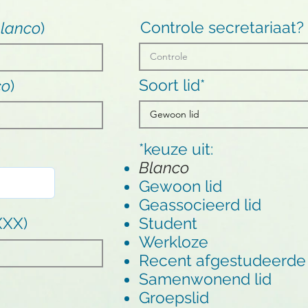
Controle secretariaat?
lanco
)
Soort lid*
co
)
*keuze uit:
Blanco
Gewoon lid
Geassocieerd lid
XXX)
Student
Werkloze
Recent afgestudeerde
Samenwonend lid
Groepslid