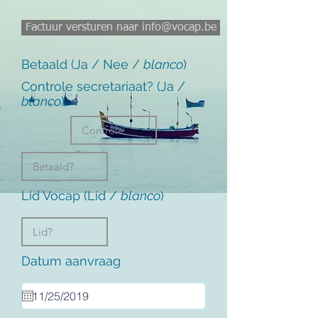
Factuur versturen naar info@vocap.be
Betaald (Ja / Nee /
blanco
)
Controle secretariaat? (Ja /
blanco
)
Lid Vocap (Lid /
blanco
)
Datum aanvraag